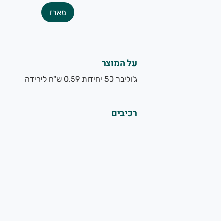
ו להגיע לאחת החנויות שלנו:
מארז
 בחיפה -ברחוב אורן 25 בשכונת רוממה החדשה.
חלקו האחורי של המרכז המסחרי
על המוצר
058-628939
ג'וליבר 50 יחידות 0.59 ש"ח ליחידה
 במעין צבי - באזור התעשיה
רכיבים
058-533428
בכרכור - ברחוב נעורים 27
058-6070918
עות הפתיחה בחנויות:
ום א' - סגור