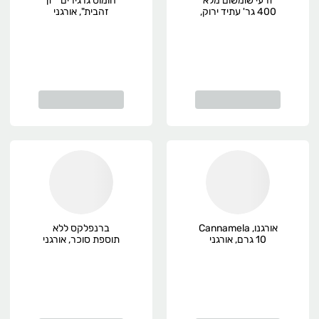
זרעי שומשום מלא
חומוס גרגירים " זן
400 גר' עתיד ירוק,
זהבית", אורגני
אורגני
אורגנו, Cannamela
ברנפלקס ללא
10 גרם, אורגני
תוספת סוכר, אורגני