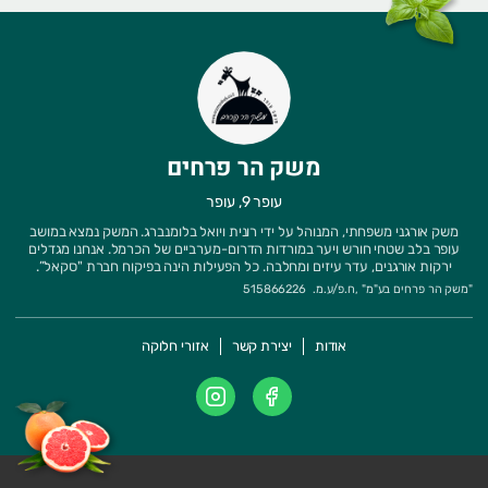
משק הר פרחים
עופר 9, עופר
משק אורגני משפחתי, המנוהל על ידי רונית ויואל בלומנברג. המשק נמצא במושב
עופר בלב שטחי חורש ויער במורדות הדרום-מערביים של הכרמל. אנחנו מגדלים
ירקות אורגנים, עדר עיזים ומחלבה. כל הפעילות הינה בפיקוח חברת "סקאל”.
"
משק הר פרחים בע"מ
" ,
ח.פ/ע.מ.
515866226
אודות
יצירת קשר
אזורי חלוקה