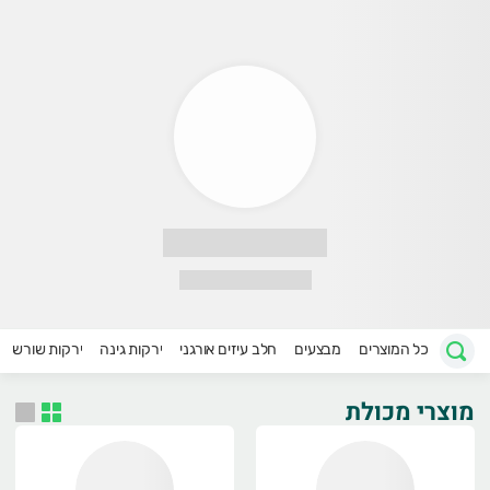
שק הר פרחים
קוחות
יקרים,
יכנסו לדף המבצעים שלנו
גלו מה התחדש:)
ל המידע וכל התשובות
אתר התדמית
שלנו
כל המוצרים
מבצעים
חלב עיזים אורגני
ירקות גינה
ירקות שורש
ה הזמן להיכנס ולבדוק:)
מוצרי מכולת
וזמנים להיכנס ולהכניס הזמנה,