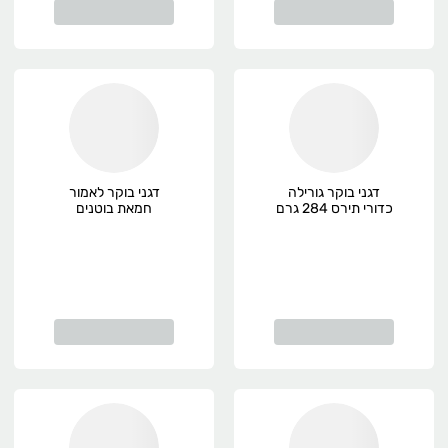
דגני בוקר גורילה
דגני בוקר לאמור
כדורי תירס 284 גרם
חמאת בוטנים
Envirokidz, אורגני
ושוקולד., אורגני