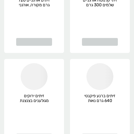
זיתי קלמטה אורגניים
זיתים אורגניים 720
שלמים 300 גרם
גרם מקורה, אורגני
השדה, אורגני
זיתים ברנע פיקנטי
זיתים ירוקים
640 גרם נאות
מגולענים בצנצנת
סמדר, אורגני
השדה 140 גר',
אורגני