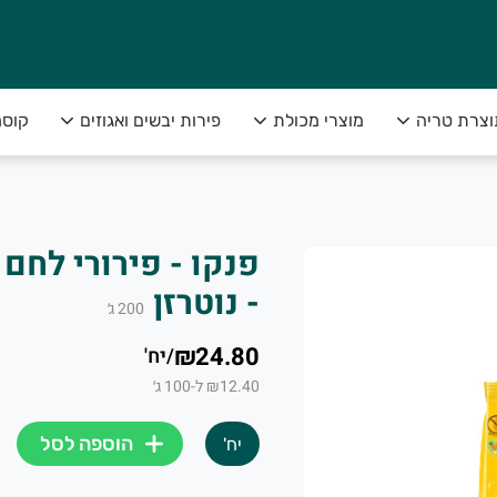
וצרת טריה
מוצרי מכולת
פירות יבשים ואגוזים
קוסמ
פנקו - פירורי לחם 
- נוטרזן
200
ג׳
₪24.80
/
יח'
₪12.40 ל-100 ג׳
הוספה לסל
יח'