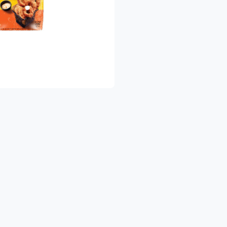
ו להגיע לאחת החנויות שלנו:
 בחיפה -ברחוב אורן 25 בשכונת רוממה החדשה.
חלקו האחורי של המרכז המסחרי
058-628939
 במעין צבי - באזור התעשיה
058-533428
בכרכור - ברחוב נעורים 27
058-6070918
עות הפתיחה בחנויות:
ום א' - סגור