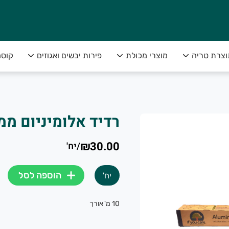
וצרת טריה
מוצרי מכולת
פירות יבשים ואגוזים
קוסמ
רדיד אלומיניום ממ
₪30.00
/
יח'
הוספה לסל
יח'
10 מ' אורך