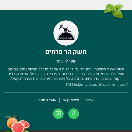
משק הר פרחים
עופר 9, עופר
משק אורגני משפחתי, המנוהל על ידי רונית ויואל בלומנברג. המשק נמצא במושב
עופר בלב שטחי חורש ויער במורדות הדרום-מערביים של הכרמל. אנחנו מגדלים
ירקות אורגנים, עדר עיזים ומחלבה. כל הפעילות הינה בפיקוח חברת "סקאל”.
"
משק הר פרחים בע"מ
" ,
ח.פ/ע.מ.
515866226
אודות
יצירת קשר
אזורי חלוקה