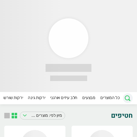
שק הר פרחים
קוחות
יקרים,
יכנסו לדף המבצעים שלנו
גלו מה התחדש:)
ל המידע וכל התשובות
אתר התדמית
שלנו
כל המוצרים
מבצעים
חלב עיזים אורגני
ירקות גינה
ירקות שורש
ה הזמן להיכנס ולבדוק:)
חטיפים
מיון לפי: מוצרים במבצע
וזמנים להיכנס ולהכניס הזמנה,