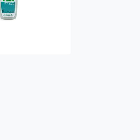
ו להגיע לאחת החנויות שלנו:
 בחיפה -ברחוב אורן 25 בשכונת רוממה החדשה.
חלקו האחורי של המרכז המסחרי
058-628939
 במעין צבי - באזור התעשיה
058-533428
בכרכור - ברחוב נעורים 27
058-6070918
עות הפתיחה בחנויות:
ום א' - סגור